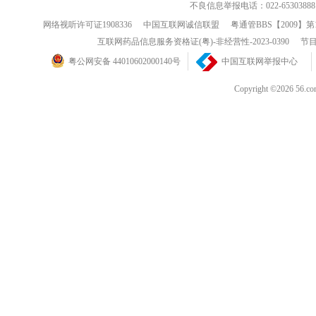
不良信息举报电话：022-65303888
网络视听许可证1908336
中国互联网诚信联盟
粤通管BBS【2009】第
互联网药品信息服务资格证(粤)-非经营性-2023-0390
节目
粤公网安备 44010602000140号
中国互联网举报中心
Copyright ©202