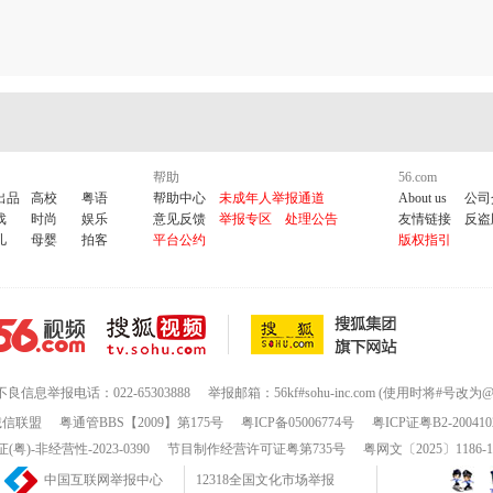
帮助
56.com
出品
高校
粤语
帮助中心
未成年人举报通道
About us
公司
戏
时尚
娱乐
意见反馈
举报专区
处理公告
友情链接
反盗
儿
母婴
拍客
平台公约
版权指引
不良信息举报电话：022-65303888
举报邮箱：56kf#sohu-inc.com (使用时将#号改为@
诚信联盟
粤通管BBS【2009】第175号
粤ICP备05006774号
粤ICP证粤B2-200410
-非经营性-2023-0390
节目制作经营许可证粤第735号
粤网文〔2025〕1186-
中国互联网举报中心
12318全国文化市场举报