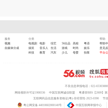
服务
分类
帮助
视频
电视剧
电影
综艺
56出品
高校
粤语
帮助
自媒体分成
搞笑
音乐人
生活
游戏
时尚
娱乐
意见
科技
教育
汽车
少儿
母婴
拍客
平台
不良信息举报电话：022-65303888
网络视听许可证1908336
中国互联网诚信联盟
粤通管BBS【2009】第
互联网药品信息服务资格证(粤)-非经营性-2023-0390
节目
粤公网安备 44010602000140号
中国互联网举报中心