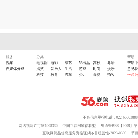
服务
分类
帮助
视频
电视剧
电影
综艺
56出品
高校
粤语
帮助
自媒体分成
搞笑
音乐人
生活
游戏
时尚
娱乐
意见
科技
教育
汽车
少儿
母婴
拍客
平台
不良信息举报电话：022-65303888
网络视听许可证1908336
中国互联网诚信联盟
粤通管BBS【2009】第
互联网药品信息服务资格证(粤)-非经营性-2023-0390
节目