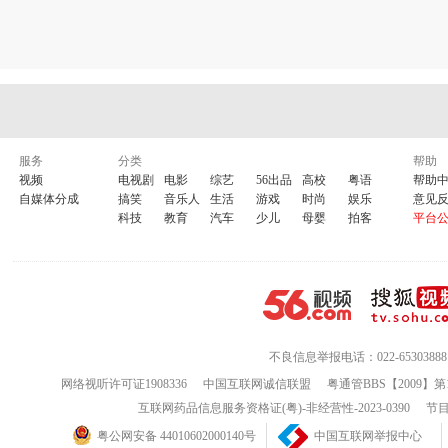
服务
分类
帮助
视频
电视剧
电影
综艺
56出品
高校
粤语
帮助
自媒体分成
搞笑
音乐人
生活
游戏
时尚
娱乐
意见
科技
教育
汽车
少儿
母婴
拍客
平台
不良信息举报电话：022-65303888
网络视听许可证1908336
中国互联网诚信联盟
粤通管BBS【2009】第
互联网药品信息服务资格证(粤)-非经营性-2023-0390
节目
粤公网安备 44010602000140号
中国互联网举报中心