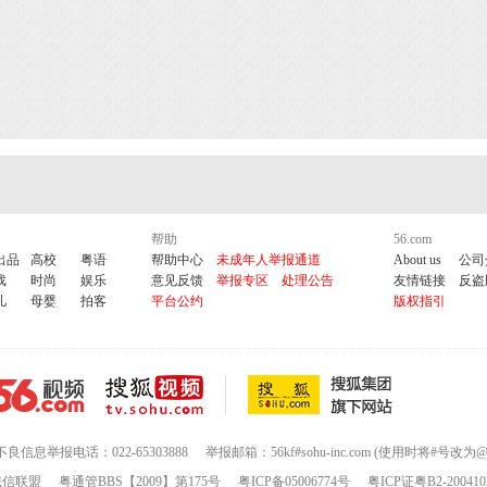
帮助
56.com
出品
高校
粤语
帮助中心
未成年人举报通道
About us
公司
戏
时尚
娱乐
意见反馈
举报专区
处理公告
友情链接
反盗
儿
母婴
拍客
平台公约
版权指引
不良信息举报电话：022-65303888
举报邮箱：56kf#sohu-inc.com (使用时将#号改为@
诚信联盟
粤通管BBS【2009】第175号
粤ICP备05006774号
粤ICP证粤B2-200410