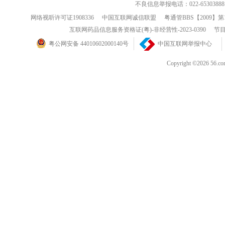
不良信息举报电话：022-65303888
网络视听许可证1908336
中国互联网诚信联盟
粤通管BBS【2009】第
互联网药品信息服务资格证(粤)-非经营性-2023-0390
节目
粤公网安备 44010602000140号
中国互联网举报中心
Copyright ©202