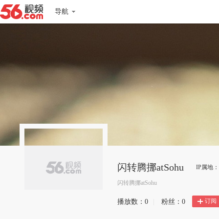
导航
闪转腾挪atSohu
IP属地
闪转腾挪atSohu
订阅
播放数：
0
|
粉丝：
0