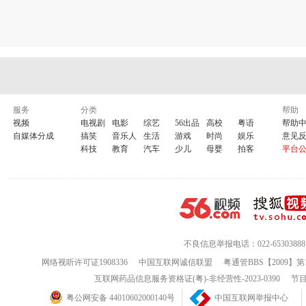
服务
分类
帮助
视频
电视剧
电影
综艺
56出品
高校
粤语
帮助
自媒体分成
搞笑
音乐人
生活
游戏
时尚
娱乐
意见
科技
教育
汽车
少儿
母婴
拍客
平台
不良信息举报电话：022-65303888
网络视听许可证1908336
中国互联网诚信联盟
粤通管BBS【2009】第
互联网药品信息服务资格证(粤)-非经营性-2023-0390
节目
粤公网安备 44010602000140号
中国互联网举报中心