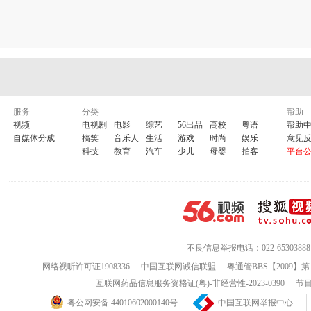
服务
分类
帮助
视频
电视剧
电影
综艺
56出品
高校
粤语
帮助
自媒体分成
搞笑
音乐人
生活
游戏
时尚
娱乐
意见
科技
教育
汽车
少儿
母婴
拍客
平台
不良信息举报电话：022-65303888
网络视听许可证1908336
中国互联网诚信联盟
粤通管BBS【2009】第
互联网药品信息服务资格证(粤)-非经营性-2023-0390
节目
粤公网安备 44010602000140号
中国互联网举报中心