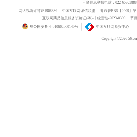
不良信息举报电话：022-65303888
网络视听许可证1908336
中国互联网诚信联盟
粤通管BBS【2009】第
互联网药品信息服务资格证(粤)-非经营性-2023-0390
节目
粤公网安备 44010602000140号
中国互联网举报中心
Copyright ©202