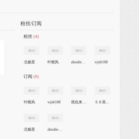
粉丝/订阅
粉丝
(4)
北极星
叶晓风
zhouheping888
wjxb168
订阅
(6)
叶晓风
wjxb168
我也来了56
５６美女主播
北极星
zhouheping888