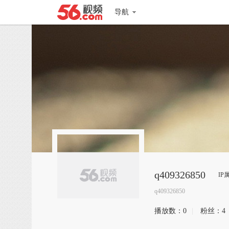
导航
q409326850
IP
q409326850
播放数：
0
|
粉丝：
4