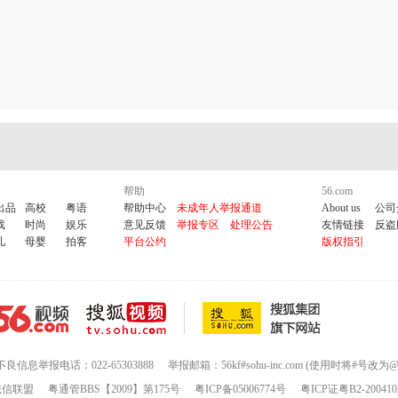
帮助
56.com
出品
高校
粤语
帮助中心
未成年人举报通道
About us
公司
戏
时尚
娱乐
意见反馈
举报专区
处理公告
友情链接
反盗
儿
母婴
拍客
平台公约
版权指引
不良信息举报电话：022-65303888
举报邮箱：56kf#sohu-inc.com (使用时将#号改为@
诚信联盟
粤通管BBS【2009】第175号
粤ICP备05006774号
粤ICP证粤B2-200410