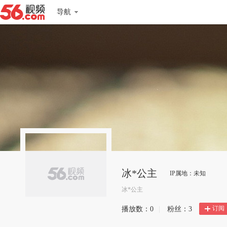
导航
冰*公主
IP属地：未知
冰*公主
订阅
播放数：
0
|
粉丝：
3