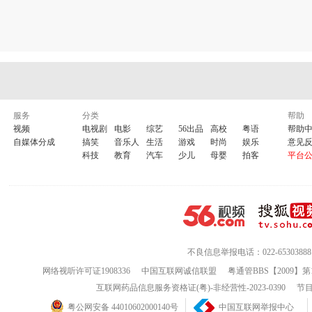
服务
分类
帮助
视频
电视剧
电影
综艺
56出品
高校
粤语
帮助
自媒体分成
搞笑
音乐人
生活
游戏
时尚
娱乐
意见
科技
教育
汽车
少儿
母婴
拍客
平台
不良信息举报电话：022-65303888
网络视听许可证1908336
中国互联网诚信联盟
粤通管BBS【2009】第
互联网药品信息服务资格证(粤)-非经营性-2023-0390
节目
粤公网安备 44010602000140号
中国互联网举报中心