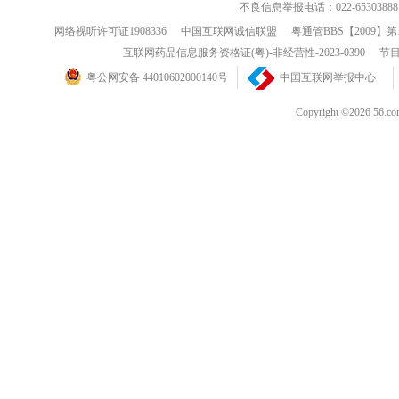
不良信息举报电话：022-65303888
网络视听许可证1908336
中国互联网诚信联盟
粤通管BBS【2009】第
互联网药品信息服务资格证(粤)-非经营性-2023-0390
节目
粤公网安备 44010602000140号
中国互联网举报中心
Copyright ©202