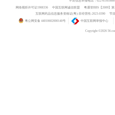
不良信息举报电话：022-65303888
网络视听许可证1908336
中国互联网诚信联盟
粤通管BBS【2009】第
互联网药品信息服务资格证(粤)-非经营性-2023-0390
节目
粤公网安备 44010602000140号
中国互联网举报中心
Copyright ©202