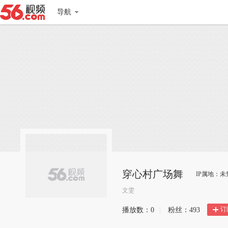
导航
穿心村广场舞
IP属地：未
文雯
订
播放数：
0
|
粉丝：
493