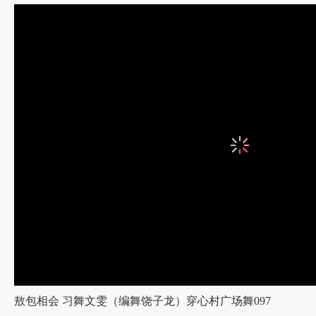
当阳舞韵玉泉路，合意芳泽穿心村，花光月影宜相照
这里是文雯在56网的主页，
欢迎您观看我们团队——【穿心村广场舞】录制的视频节目
穿心村广场舞是来自湖北当阳市的业余自发团队，充满着自
好者加入“文雯穿心村广场舞”交流群，大家在一起相互交流
的舞姿更美。感谢各界朋友的鼎力支持，愿我们的舞姿能为
意，在此祝您平安快乐，幸福健康。
【穿心村广场舞】百度百科 http://baike.baidu.com/view/8589729.htm
【穿心村广场舞】新浪博客 http://blog.sina.com.cn/u/2773385442
【穿心村广场舞】群主文雯，1号群144279379；2号群229379261，3号群28
优酷、新浪、土豆也有我们广场舞视频节目，注册名分别是“穿心村广场舞”“文雯穿
敖包相会 习舞文雯（编舞饶子龙）穿心村广场舞097