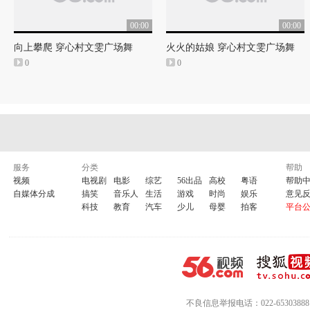
00:00
00:00
向上攀爬 穿心村文雯广场舞
火火的姑娘 穿心村文雯广场舞
0
0
服务
分类
帮助
视频
电视剧
电影
综艺
56出品
高校
粤语
帮助
自媒体分成
搞笑
音乐人
生活
游戏
时尚
娱乐
意见
科技
教育
汽车
少儿
母婴
拍客
平台
不良信息举报电话：022-65303888