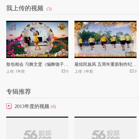
我上传的视频
(3)
03:46
03:30
敖包相会 习舞文雯（编舞饶子龙）穿心村广场舞097
最炫民族风 五周年重新制作纪念版 穿心村广场舞096
上传: 1年前
0
上传: 1年前
0
专辑推荐
2013年度的视频
(6)