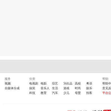
服务
分类
帮助
视频
电视剧
电影
综艺
56出品
高校
粤语
帮助
自媒体分成
搞笑
音乐人
生活
游戏
时尚
娱乐
意见
科技
教育
汽车
少儿
母婴
拍客
平台