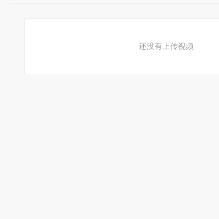
还没有上传视频
携手走空间╰★╮相