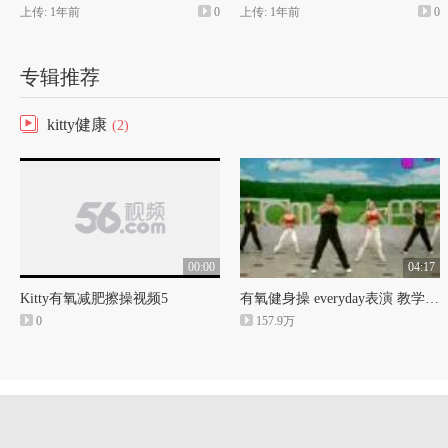
上传: 1年前
0
上传: 1年前
0
专辑推荐
kitty健康
(2)
00:00
04:17
Kitty有氧减肥擦操视频5
有氧健身操 everyday表演 教学【下】
0
157.9万