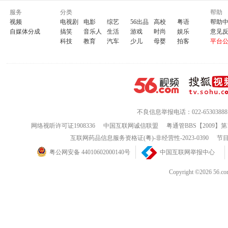
服务
分类
帮助
视频
电视剧
电影
综艺
56出品
高校
粤语
帮助
自媒体分成
搞笑
音乐人
生活
游戏
时尚
娱乐
意见
科技
教育
汽车
少儿
母婴
拍客
平台
不良信息举报电话：022-65303888
网络视听许可证1908336
中国互联网诚信联盟
粤通管BBS【2009】第
互联网药品信息服务资格证(粤)-非经营性-2023-0390
节目
粤公网安备 44010602000140号
中国互联网举报中心
Copyright ©202