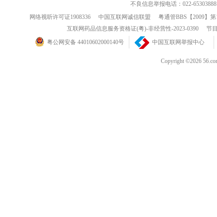
不良信息举报电话：022-65303888
网络视听许可证1908336
中国互联网诚信联盟
粤通管BBS【2009】第
互联网药品信息服务资格证(粤)-非经营性-2023-0390
节目
粤公网安备 44010602000140号
中国互联网举报中心
Copyright ©202