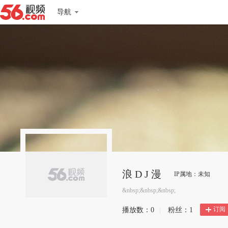
导航
浪 D J 漫
IP属地：未知
&nbsp;&nbsp;&nbsp;
订阅
播放数：
0
|
粉丝：
1