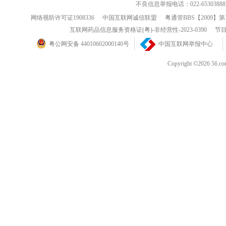
不良信息举报电话：022-65303888
网络视听许可证1908336
中国互联网诚信联盟
粤通管BBS【2009】第
互联网药品信息服务资格证(粤)-非经营性-2023-0390
节目
粤公网安备 44010602000140号
中国互联网举报中心
Copyright ©202