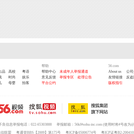
帮助
56.com
出品
高校
粤语
帮助中心
未成年人举报通道
About us
公司
戏
时尚
娱乐
意见反馈
举报专区
处理公告
友情链接
反盗
儿
母婴
拍客
平台公约
版权指引
不良信息举报电话：022-65303888
举报邮箱：56kf#sohu-inc.com (使用时将#号改为@
诚信联盟
粤通管BBS【2009】第175号
粤ICP备05006774号
粤ICP证粤B2-200410