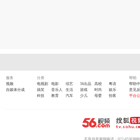
服务
分类
帮助
视频
电视剧
电影
综艺
56出品
高校
粤语
帮助
自媒体分成
搞笑
音乐人
生活
游戏
时尚
娱乐
意见
科技
教育
汽车
少儿
母婴
拍客
平台
不良信息举报电话：022-65303888