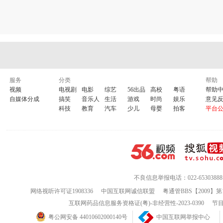
服务
分类
帮助
视频
电视剧
电影
综艺
56出品
高校
粤语
帮助
自媒体分成
搞笑
音乐人
生活
游戏
时尚
娱乐
意见
科技
教育
汽车
少儿
母婴
拍客
平台
不良信息举报电话：022-65303888
网络视听许可证1908336
中国互联网诚信联盟
粤通管BBS【2009】第
互联网药品信息服务资格证(粤)-非经营性-2023-0390
节目
粤公网安备 44010602000140号
中国互联网举报中心