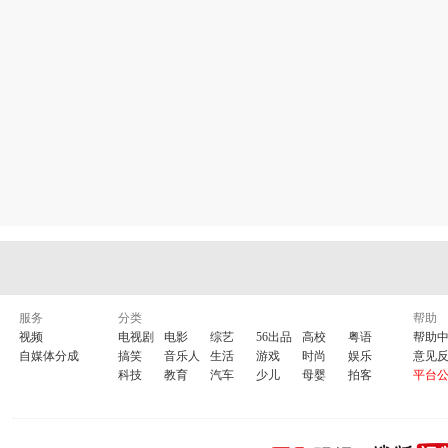
服务
分类
帮助
视频
电视剧
电影
综艺
56出品
高校
粤语
帮助
自媒体分成
搞笑
音乐人
生活
游戏
时尚
娱乐
意见
科技
教育
汽车
少儿
母婴
拍客
平台