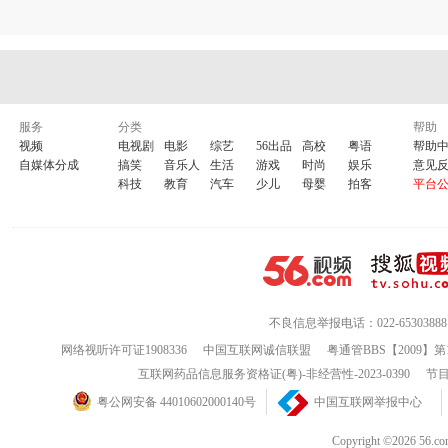
服务
分类
帮助
视频
电视剧
电影
综艺
56出品
高校
粤语
帮助
自媒体分成
搞笑
音乐人
生活
游戏
时尚
娱乐
意见
科技
教育
汽车
少儿
母婴
拍客
平台
不良信息举报电话：022-65303888
网络视听许可证1908336
中国互联网诚信联盟
粤通管BBS【2009】第
互联网药品信息服务资格证(粤)-非经营性-2023-0390
节目
粤公网安备 44010602000140号
中国互联网举报中心
Copyright ©202