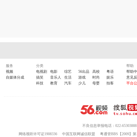
服务
分类
帮助
视频
电视剧
电影
综艺
56出品
高校
粤语
帮助
自媒体分成
搞笑
音乐人
生活
游戏
时尚
娱乐
意见
科技
教育
汽车
少儿
母婴
拍客
平台
不良信息举报电话：022-65303888
网络视听许可证1908336
中国互联网诚信联盟
粤通管BBS【2009】第