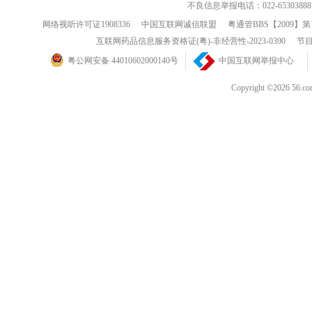
不良信息举报电话：022-65303888
网络视听许可证1908336
中国互联网诚信联盟
粤通管BBS【2009】第
互联网药品信息服务资格证(粤)-非经营性-2023-0390
节目
粤公网安备 44010602000140号
中国互联网举报中心
Copyright ©202