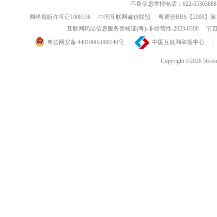
不良信息举报电话：022-65303888
网络视听许可证1908336
中国互联网诚信联盟
粤通管BBS【2009】第
互联网药品信息服务资格证(粤)-非经营性-2023-0390
节目
粤公网安备 44010602000140号
中国互联网举报中心
Copyright ©202