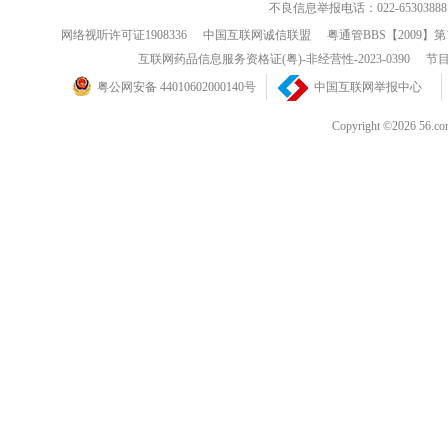
不良信息举报电话：022-65303888
网络视听许可证1908336
中国互联网诚信联盟
粤通管BBS【2009】第
互联网药品信息服务资格证(粤)-非经营性-2023-0390
节目
粤公网安备 44010602000140号
中国互联网举报中心
Copyright ©202