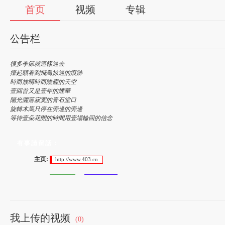
首页
视频
专辑
公告栏
很多季節就這樣過去
擡起頭看到飛鳥掠過的痕跡
時而放晴時而陰霾的天空
壹回首又是壹年的煙華
陽光灑落寂寞的青石堂口
旋轉木馬只停在旁邊的旁邊
等待壹朵花開的時間用壹場輪回的信念
有事請留話：
主页:
http://www.403.cn
U C:
或
49479
86665666
Q Q:
或
7221616
1335888788
我上传的视频
(0)