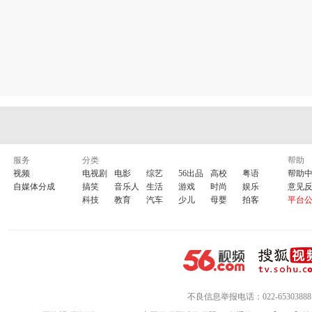
服务
分类
帮助
视频
电视剧
电影
综艺
56出品
高校
粤语
帮助
自媒体分成
搞笑
音乐人
生活
游戏
时尚
娱乐
意见
科技
教育
汽车
少儿
母婴
拍客
平台
不良信息举报电话：022-65303888