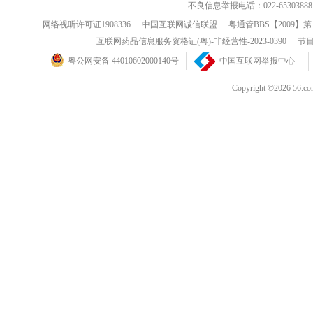
不良信息举报电话：022-65303888
网络视听许可证1908336
中国互联网诚信联盟
粤通管BBS【2009】第
互联网药品信息服务资格证(粤)-非经营性-2023-0390
节目
粤公网安备 44010602000140号
中国互联网举报中心
Copyright ©202