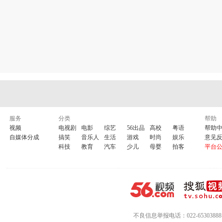
服务
分类
帮助
视频
电视剧
电影
综艺
56出品
高校
粤语
帮助
自媒体分成
搞笑
音乐人
生活
游戏
时尚
娱乐
意见
科技
教育
汽车
少儿
母婴
拍客
平台
不良信息举报电话：022-65303888