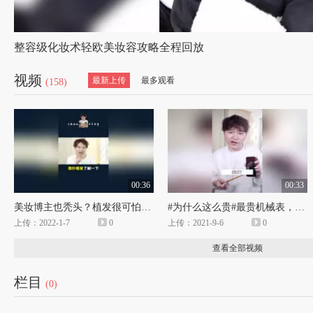
整容级化妆术轻欧美妆容攻略全程回放
视频
最新上传
最多观看
(158)
00:36
00:33
美妆博主也秃头？植发很可怕？NoNoNoNo！#微针植发了解一下#不秃头的正确打开方式#为什么这么贵#微针植发#为什么这么贵
#为什么这么贵#最贵机械表，一块能上亿，#买机械表是交智商税吗#戴上这种表，会影响化妆吗？#为什么这么贵#买机械表是交智商税吗
上传：2022-1-7
0
上传：2021-9-6
0
查看全部视频
栏目
(0)