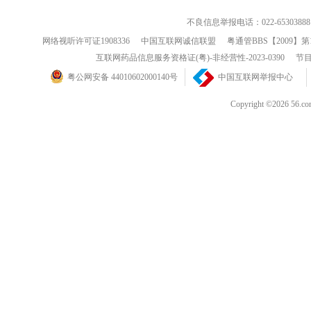
不良信息举报电话：022-65303888
网络视听许可证1908336
中国互联网诚信联盟
粤通管BBS【2009】第
互联网药品信息服务资格证(粤)-非经营性-2023-0390
节目
粤公网安备 44010602000140号
中国互联网举报中心
Copyright ©202