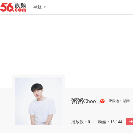
导航
粥粥Choo
IP属地：湖南
搜
狐
播放数：
0
|
粉丝：
15,144