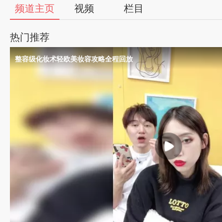
56
频道主页
视频
栏目
视
热门推荐
频
整容级化妆术轻欧美妆容攻略全程回放
自
媒
体
出
品
人