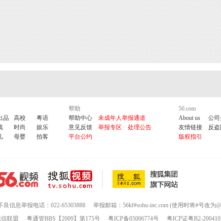
帮助
56.com
出品
高校
粤语
帮助中心
未成年人举报通道
About us
公司
戏
时尚
娱乐
意见反馈
举报专区
处理公告
友情链接
反盗
儿
母婴
拍客
平台公约
版权指引
不良信息举报电话：022-65303888
举报邮箱：56kf#sohu-inc.com (使用时将#号改为@
诚信联盟
粤通管BBS【2009】第175号
粤ICP备05006774号
粤ICP证粤B2-200410