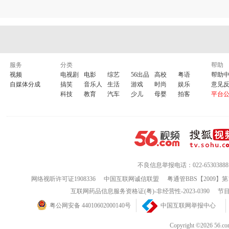
服务
分类
帮助
视频
电视剧
电影
综艺
56出品
高校
粤语
帮助
自媒体分成
搞笑
音乐人
生活
游戏
时尚
娱乐
意见
科技
教育
汽车
少儿
母婴
拍客
平台
不良信息举报电话：022-65303888
网络视听许可证1908336
中国互联网诚信联盟
粤通管BBS【2009】第
互联网药品信息服务资格证(粤)-非经营性-2023-0390
节目
粤公网安备 44010602000140号
中国互联网举报中心
Copyright ©202