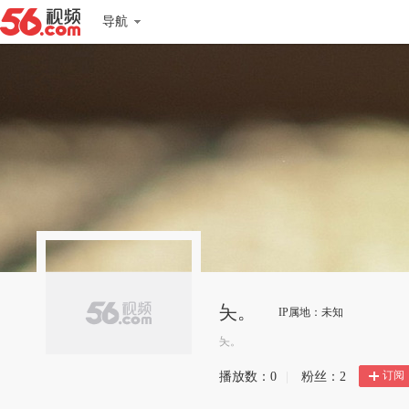
导航
夨。
IP属地：未知
夨。
订阅
播放数：
0
|
粉丝：
2