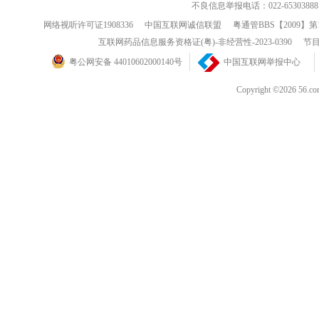
不良信息举报电话：022-65303888
网络视听许可证1908336
中国互联网诚信联盟
粤通管BBS【2009】第
互联网药品信息服务资格证(粤)-非经营性-2023-0390
节目
粤公网安备 44010602000140号
中国互联网举报中心
Copyright ©202