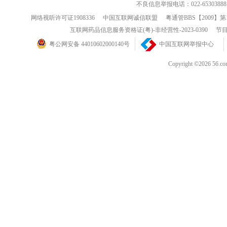
不良信息举报电话：022-65303888
网络视听许可证1908336
中国互联网诚信联盟
粤通管BBS【2009】第
互联网药品信息服务资格证(粤)-非经营性-2023-0390
节目
粤公网安备 44010602000140号
中国互联网举报中心
Copyright ©202