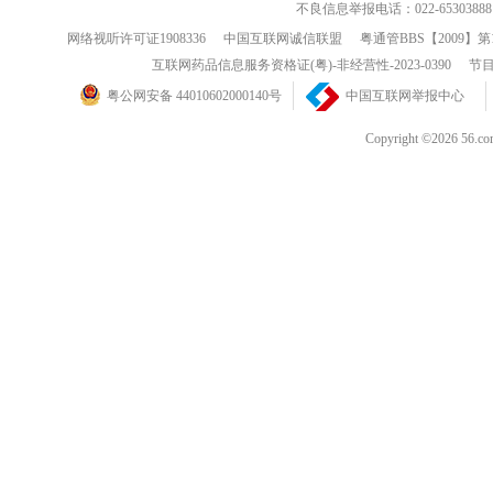
不良信息举报电话：022-65303888
网络视听许可证1908336
中国互联网诚信联盟
粤通管BBS【2009】第
互联网药品信息服务资格证(粤)-非经营性-2023-0390
节目
粤公网安备 44010602000140号
中国互联网举报中心
Copyright ©202