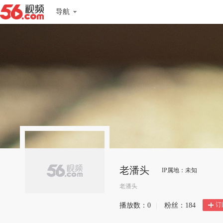
导航
老潘头
IP属地：未知
老潘头
订
播放数：
0
|
粉丝：
184