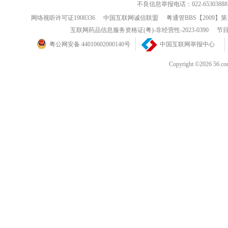
不良信息举报电话：022-65303888
网络视听许可证1908336
中国互联网诚信联盟
粤通管BBS【2009】第
互联网药品信息服务资格证(粤)-非经营性-2023-0390
节目
粤公网安备 44010602000140号
中国互联网举报中心
Copyright ©202