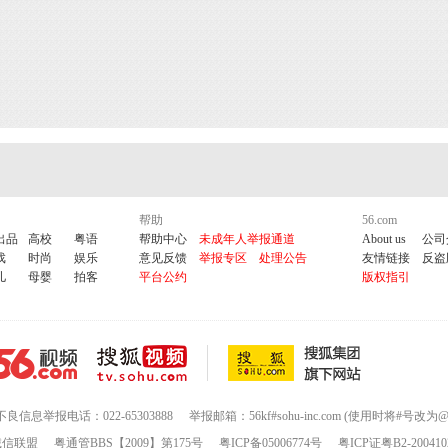
帮助
56.com
出品
高校
粤语
帮助中心
未成年人举报通道
About us
公司
戏
时尚
娱乐
意见反馈
举报专区
处理公告
友情链接
反盗
儿
母婴
拍客
平台公约
版权指引
不良信息举报电话：022-65303888
举报邮箱：56kf#sohu-inc.com (使用时将#号改为@
诚信联盟
粤通管BBS【2009】第175号
粤ICP备05006774号
粤ICP证粤B2-200410