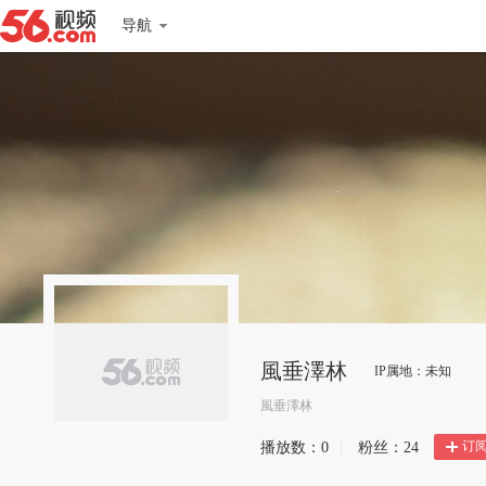
导航
風垂澤林
IP属地：未知
風垂澤林
订
播放数：
0
|
粉丝：
24