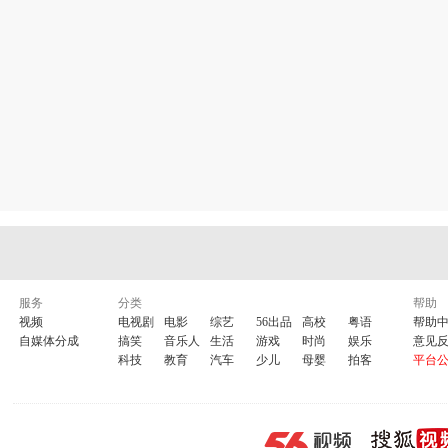
服务
分类
帮助
视频
电视剧
电影
综艺
56出品
高校
粤语
帮助
自媒体分成
搞笑
音乐人
生活
游戏
时尚
娱乐
意见
科技
教育
汽车
少儿
母婴
拍客
平台
淘宝旺旺推广组商品推荐