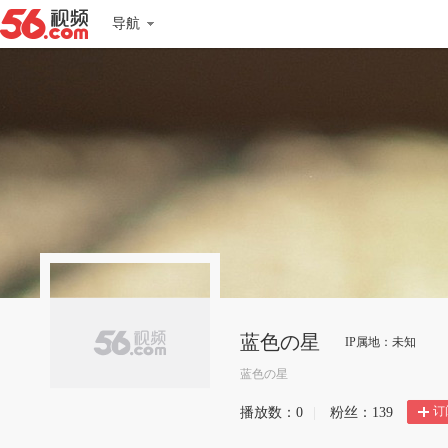
导航
蓝色の星
IP属地：未知
蓝色の星
订
播放数：
0
|
粉丝：
139