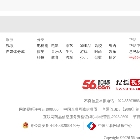
服务
分类
帮助
视频
电视剧
电影
综艺
56出品
高校
粤语
帮助
自媒体分成
搞笑
音乐人
生活
游戏
时尚
娱乐
意见
科技
教育
汽车
少儿
母婴
拍客
平台
不良信息举报电话：022-65303888
网络视听许可证1908336
中国互联网诚信联盟
粤通管BBS【2009】第
互联网药品信息服务资格证(粤)-非经营性-2023-0390
节目
粤公网安备 44010602000140号
中国互联网举报中心
Copyright ©202