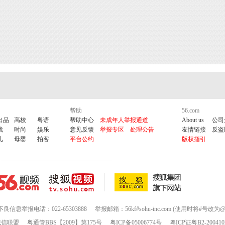
帮助
56.com
出品
高校
粤语
帮助中心
未成年人举报通道
About us
公司
戏
时尚
娱乐
意见反馈
举报专区
处理公告
友情链接
反盗
儿
母婴
拍客
平台公约
版权指引
不良信息举报电话：022-65303888
举报邮箱：56kf#sohu-inc.com (使用时将#号改为@
诚信联盟
粤通管BBS【2009】第175号
粤ICP备05006774号
粤ICP证粤B2-200410