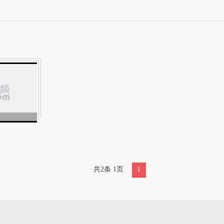
共2条 1页
1