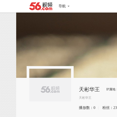
导航
天彬华王
IP属地
天彬华王
播放数：
0
|
粉丝：
23