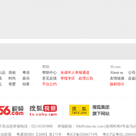
帮助
56.com
出品
高校
粤语
帮助中心
未成年人举报通道
About us
公司
戏
时尚
娱乐
意见反馈
举报专区
处理公告
友情链接
反盗
儿
母婴
拍客
平台公约
版权指引
不良信息举报电话：022-65303888
举报邮箱：56kf#sohu-inc.com (使用时将#号改为@
诚信联盟
粤通管BBS【2009】第175号
粤ICP备05006774号
粤ICP证粤B2-200410