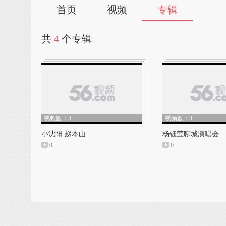
首页
视频
专辑
共
4
个专辑
视频数：3
视频数：3
小沈阳 赵本山
杨钰莹聊城演唱会
0
0