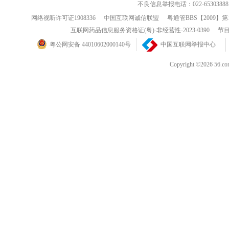
不良信息举报电话：022-65303888
网络视听许可证1908336
中国互联网诚信联盟
粤通管BBS【2009】第
互联网药品信息服务资格证(粤)-非经营性-2023-0390
节目
粤公网安备 44010602000140号
中国互联网举报中心
Copyright ©202