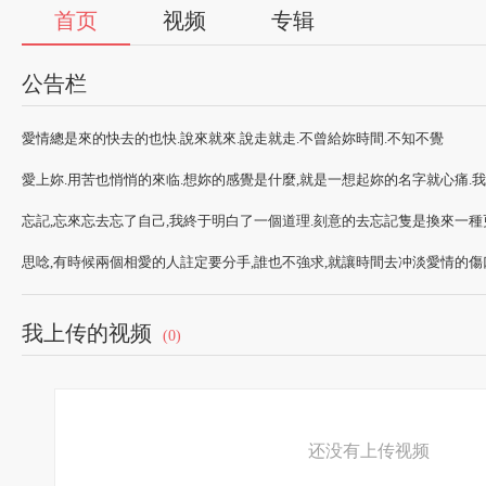
首页
视频
专辑
公告栏
愛情總是來的快去的也快.說來就來.說走就走.不曾給妳時間.不知不覺
愛上妳.用苦也悄悄的來临.想妳的感覺是什麼,就是一想起妳的名字就心痛.
忘記,忘來忘去忘了自己,我終于明白了一個道理.刻意的去忘記隻是換來一
思唸,有時候兩個相愛的人註定要分手,誰也不強求,就讓時間去冲淡愛情的傷
我上传的视频
(0)
还没有上传视频