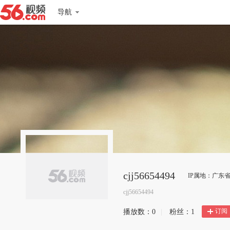
导航
cjj56654494
IP属地：广东
cjj56654494
订阅
播放数：
0
|
粉丝：
1