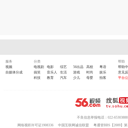
服务
分类
帮助
视频
电视剧
电影
综艺
56出品
高校
粤语
帮助
自媒体分成
搞笑
音乐人
生活
游戏
时尚
娱乐
意见
科技
教育
汽车
少儿
母婴
拍客
平台
不良信息举报电话：022-65303888
网络视听许可证1908336
中国互联网诚信联盟
粤通管BBS【2009】第