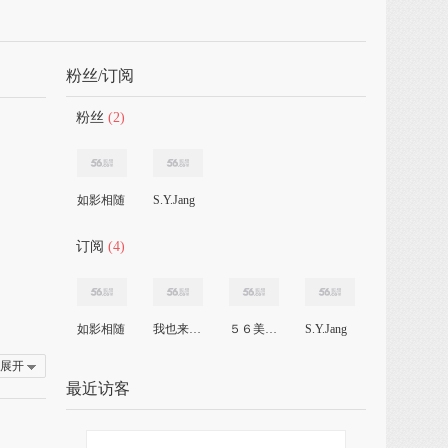
粉丝/订阅
粉丝
(2)
如影相随
S.Y.Jang
订阅
(4)
如影相随
我也来了56
５６美女主播
S.Y.Jang
展开
最近访客