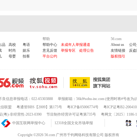
帮助
56.com
出品
高校
粤语
帮助中心
未成年人举报通道
About us
公司
戏
时尚
娱乐
意见反馈
举报专区
处理公告
友情链接
反盗
儿
母婴
拍客
平台公约
版权指引
不良信息举报电话：022-65303888
举报邮箱：56kf#sohu-inc.com (使用时将#号改为@
诚信联盟
粤通管BBS【2009】第175号
粤ICP备05006774号
粤ICP证粤B2-200410
-非经营性-2023-0390
节目制作经营许可证粤第735号
粤网文〔2025〕1186-
中国互联网举报中心
12318全国文化市场举报
Copyright ©2026 56.com 广州市千钧网络科技有限公司 版权所有