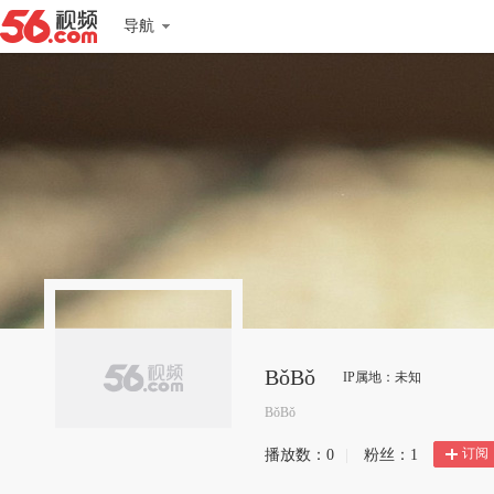
导航
ВǒВǒ
IP属地：未知
ВǒВǒ
订阅
播放数：
0
|
粉丝：
1