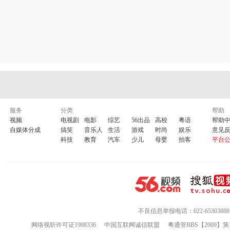
服务
分类
帮助
视频
电视剧
电影
综艺
56出品
高校
粤语
帮助
自媒体分成
搞笑
音乐人
生活
游戏
时尚
娱乐
意见
科技
教育
汽车
少儿
母婴
拍客
平台
不良信息举报电话：022-65303888
网络视听许可证1908336
中国互联网诚信联盟
粤通管BBS【2009】第