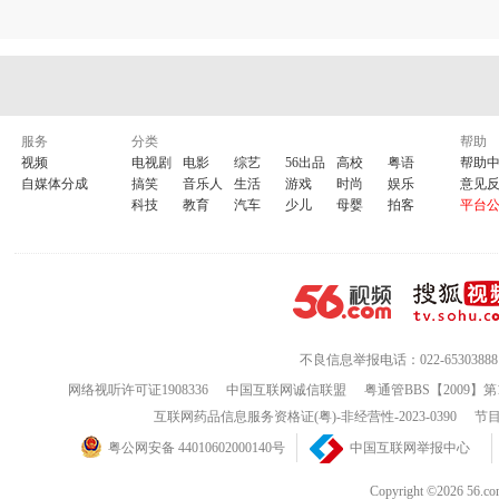
服务
分类
帮助
视频
电视剧
电影
综艺
56出品
高校
粤语
帮助
自媒体分成
搞笑
音乐人
生活
游戏
时尚
娱乐
意见
科技
教育
汽车
少儿
母婴
拍客
平台
不良信息举报电话：022-65303888
网络视听许可证1908336
中国互联网诚信联盟
粤通管BBS【2009】第
互联网药品信息服务资格证(粤)-非经营性-2023-0390
节目
粤公网安备 44010602000140号
中国互联网举报中心
Copyright ©202